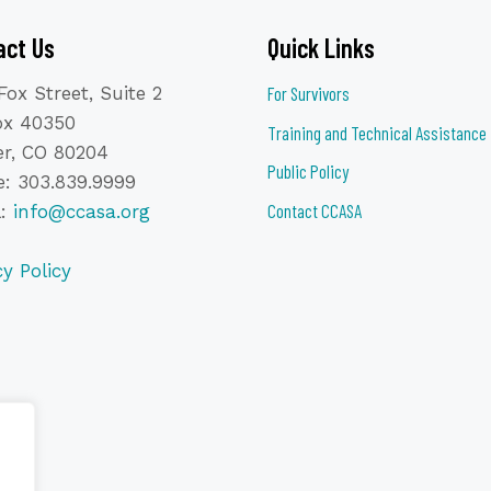
act Us
Quick Links
Fox Street, Suite 2
For Survivors
ox 40350
Training and Technical Assistance
r, CO 80204
Public Policy
: 303.839.9999
Contact CCASA
l:
info@ccasa.org
cy Policy