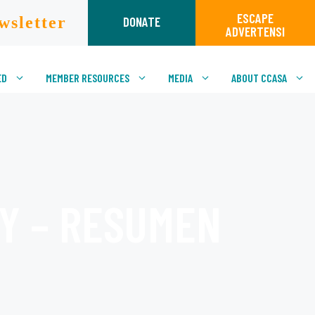
ESCAPE
wsletter
DONATE
ADVERTENSI
ED
MEMBER RESOURCES
MEDIA
ABOUT CCASA
EY – RESUMEN