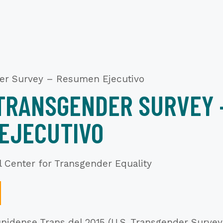
der Survey – Resumen Ejecutivo
 TRANSGENDER SURVEY 
EJECUTIVO
l Center for Transgender Equality
nidense Trans del 2015 (U.S. Transgender Survey