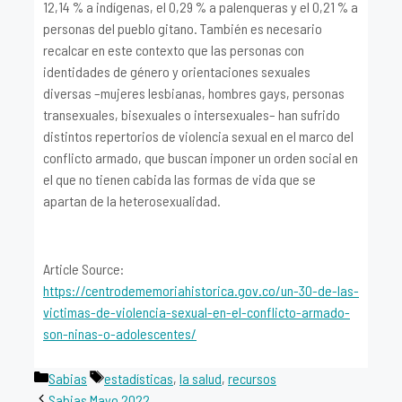
12,14 % a indígenas, el 0,29 % a palenqueras y el 0,21 % a
personas del pueblo gitano. También es necesario
recalcar en este contexto que las personas con
identidades de género y orientaciones sexuales
diversas –mujeres lesbianas, hombres gays, personas
transexuales, bisexuales o intersexuales– han sufrido
distintos repertorios de violencia sexual en el marco del
conflicto armado, que buscan imponer un orden social en
el que no tienen cabida las formas de vida que se
apartan de la heterosexualidad.
Article Source:
https://centrodememoriahistorica.gov.co/un-30-de-las-
victimas-de-violencia-sexual-en-el-conflicto-armado-
son-ninas-o-adolescentes/
Categorías
Etiquetas
Sabias
estadísticas
,
la salud
,
recursos
Sabias Mayo 2022