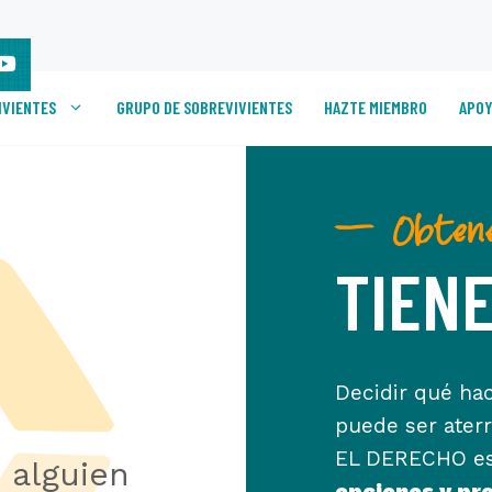
IVIENTES
GRUPO DE SOBREVIVIENTES
HAZTE MIEMBRO
APOY
— Obtene
TIEN
Decidir qué ha
puede ser aterr
EL DERECHO est
 alguien
opciones y pr