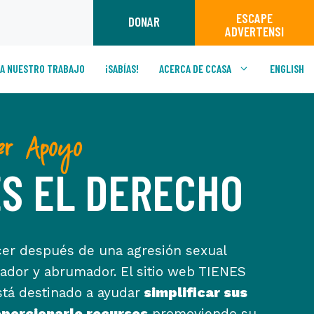
ESCAPE
DONAR
ADVERTENSI
A NUESTRO TRABAJO
¡SABÍAS!
ACERCA DE CCASA
ENGLISH
r Apoyo
ES EL DERECHO
cer después de una agresión sexual
ador y abrumador. El sitio web TIENES
á destinado a ayudar
simplificar sus
oporcionarle recursos
promoviendo su