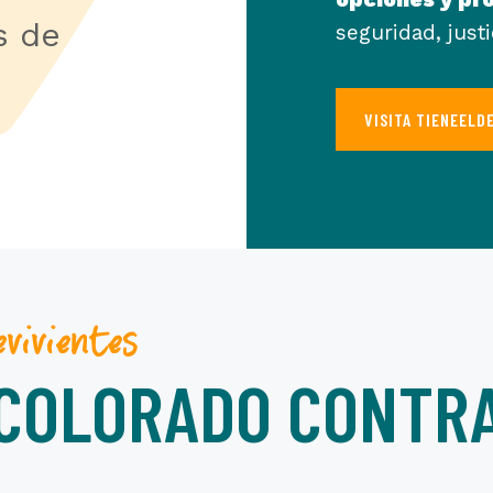
s de
seguridad, justi
VISITA TIENEEL
ivientes
 COLORADO CONTRA