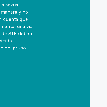
ia sexual.
u manera y no
en cuenta que
mente, una vía
s de STF deben
cibido
ón del grupo.