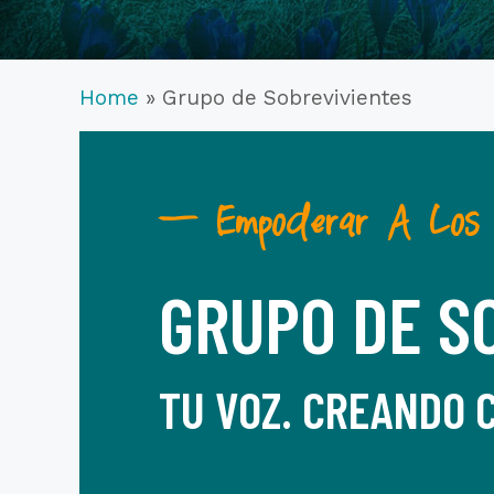
Home
»
Grupo de Sobrevivientes
— Empoderar A Los S
GRUPO DE S
TU VOZ. CREANDO 