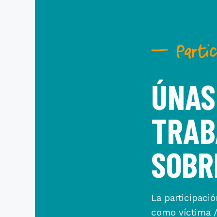
— Partic
ÚNAS
TRAB
SOBR
La participaci
como víctima /