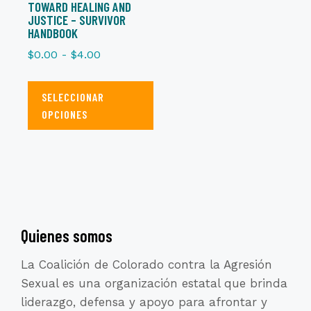
TOWARD HEALING AND
JUSTICE – SURVIVOR
HANDBOOK
Rango
$
0.00
-
$
4.00
de
Este
precios:
SELECCIONAR
producto
desde
OPCIONES
tiene
$0.00
múltiples
hasta
variantes.
$4.00
Las
opciones
se
Quienes somos
pueden
La Coalición de Colorado contra la Agresión
elegir
Sexual es una organización estatal que brinda
en
liderazgo, defensa y apoyo para afrontar y
la