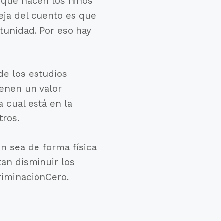
 que hacen los niños
leja del cuento es que
tunidad. Por eso hay
de los estudios
ienen un valor
 cual está en la
tros.
en sea de forma física
an disminuir los
riminaciónCero.